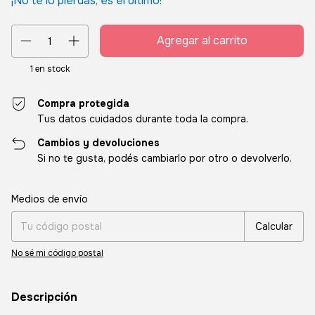
¡No te lo pierdas, es el último!
1
en stock
Compra protegida
Tus datos cuidados durante toda la compra.
Cambios y devoluciones
Si no te gusta, podés cambiarlo por otro o devolverlo.
Entregas para el CP:
Cambiar CP
Medios de envío
Calcular
No sé mi código postal
Descripción