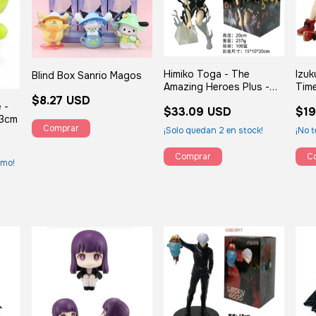
Himiko Toga - The
Izuk
Blind Box Sanrio Magos
Amazing Heroes Plus -
Time
$8.27 USD
My Hero Academia 17cm
caja
 -
$33.09 USD
$19
con caja
23cm
¡Solo quedan
2
en stock!
¡No t
timo!