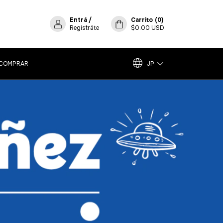
Entrá
/
Carrito
(
0
)
Registráte
$0.00 USD
COMPRAR
JP