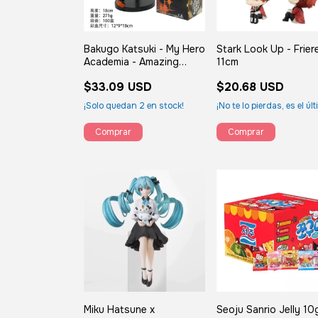
Bakugo Katsuki - My Hero
Stark Look Up - Frier
Academia - Amazing
11cm
Heroes 18cm con caja
$33.09 USD
$20.68 USD
¡Solo quedan
2
en stock!
¡No te lo pierdas, es el úl
Miku Hatsune x
Seoju Sanrio Jelly 10