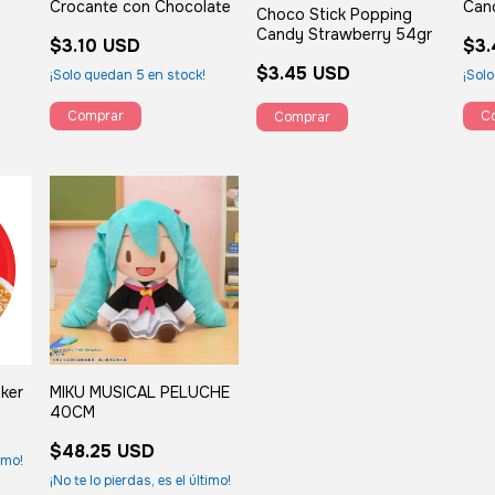
Crocante con Chocolate
Can
Choco Stick Popping
Candy Strawberry 54gr
$3.10 USD
$3.
$3.45 USD
¡Solo quedan
5
en stock!
¡Sol
ker
MIKU MUSICAL PELUCHE
40CM
$48.25 USD
timo!
¡No te lo pierdas, es el último!