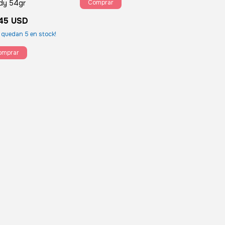
dy 54gr
45 USD
o quedan
5
en stock!