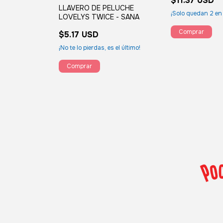
$11.37 USD
LLAVERO DE PELUCHE
s el último!
¡Solo quedan
2
en 
LOVELYS TWICE - SANA
$5.17 USD
¡No te lo pierdas, es el último!