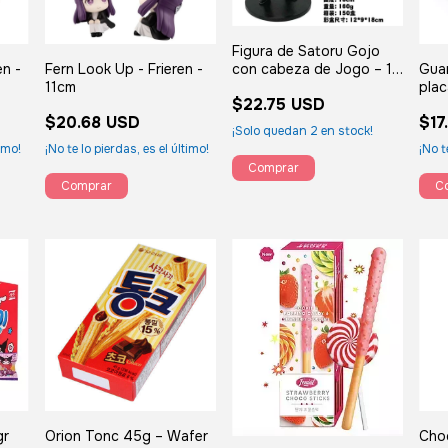
Figura de Satoru Gojo
con cabeza de Jogo – 19
en -
Fern Look Up - Frieren -
Gua
cm
11cm
plac
$22.75 USD
$20.68 USD
$17
¡Solo quedan
2
en stock!
timo!
¡No te lo pierdas, es el último!
¡No t
gr
Orion Tonc 45g – Wafer
Cho