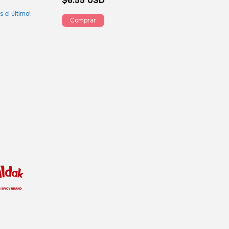
$6.55 USD
$6.55 USD
s el último!