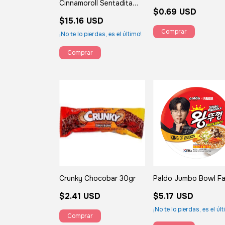
Cinnamoroll Sentadita
$0.69 USD
13cm
$15.16 USD
¡No te lo pierdas, es el último!
Crunky Chocobar 30gr
Paldo Jumbo Bowl Fa
$2.41 USD
$5.17 USD
¡No te lo pierdas, es el úl