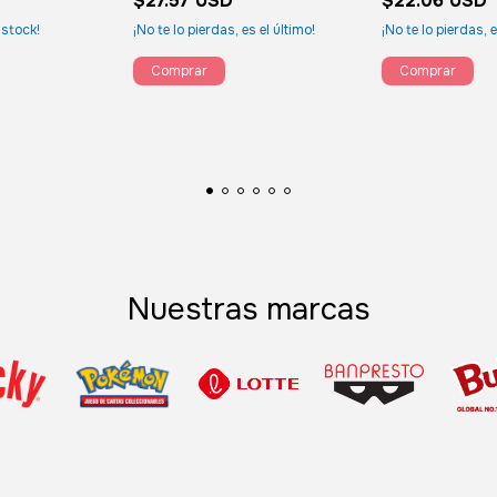
$27.57 USD
$22.06 USD
stock!
¡No te lo pierdas, es el último!
¡No te lo pierdas, e
Nuestras marcas