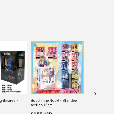
ightmares -
Bocchi the Rock! - Standee
Haikyu!! - Stand
acrilico 15cm
15cm