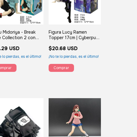
u Midoriya - Break
Figura Lucy Ramen
 Collection 2 con
Topper 17cm | Cyberpunk
Edgerunners con caja
.29 USD
$20.68 USD
e lo pierdas, es el último!
¡No te lo pierdas, es el último!