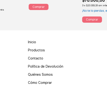
$70.000,00
3
x
$23.333,33
sin int
erés
¡No te lo pierdas, e
Inicio
Productos
Contacto
Política de Devolución
Quiénes Somos
Cómo Comprar