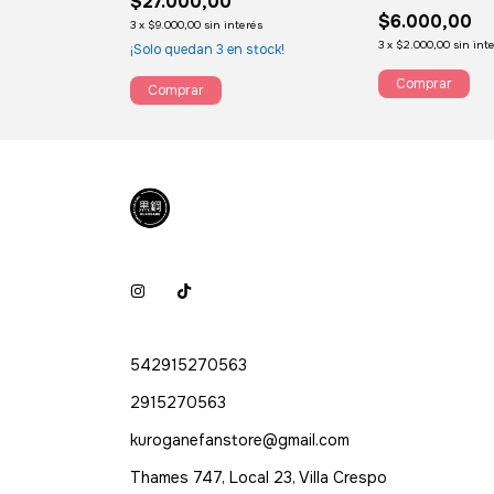
$27.000,00
$6.000,00
3
x
$9.000,00
sin interés
3
x
$2.000,00
sin int
¡Solo quedan
3
en stock!
542915270563
2915270563
kuroganefanstore@gmail.com
Thames 747, Local 23, Villa Crespo