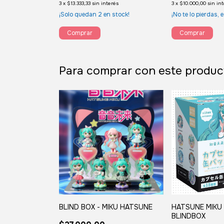
3
x
$13.333,33
sin interés
3
x
$10.000,00
sin in
¡Solo quedan
2
en stock!
¡No te lo pierdas, e
Para comprar con este produc
BLIND BOX - MIKU HATSUNE
HATSUNE MIKU 
BLINDBOX