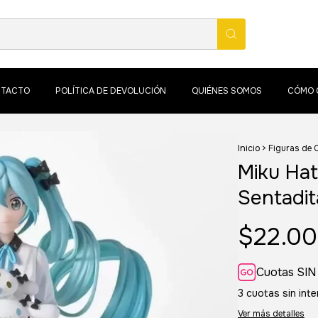
TACTO
POLÍTICA DE DEVOLUCIÓN
QUIÉNES SOMOS
CÓMO 
Inicio
>
Figuras de 
Miku Hat
Sentadit
$22.00
Cuotas SIN
3
cuotas sin int
Ver más detalles