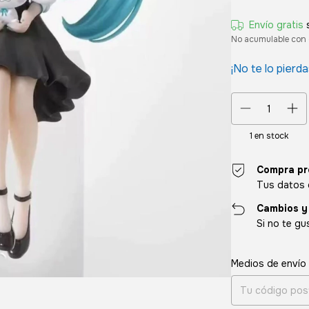
Envío gratis
No acumulable con 
¡No te lo pierda
1
en stock
Compra pr
Tus datos 
Cambios y
Si no te gu
Entregas para el CP
Medios de envío