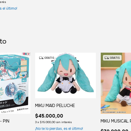
terés
s el último!
to
GRATIS
GRATIS
MIKU MAID PELUCHE
$45.000,00
- PIN
MIKU MUSICAL
3
x
$15.000,00
sin interés
¡No te lo pierdas, es el último!