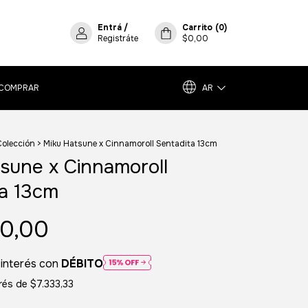
Entrá
/
Carrito
(
0
)
Registráte
$0,00
COMPRAR
AR
Colección
>
Miku Hatsune x Cinnamoroll Sentadita 13cm
sune x Cinnamoroll
a 13cm
0,00
 interés con
DÉBITO
erés de
$7.333,33