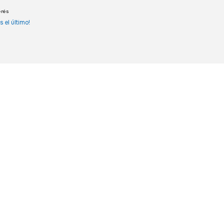
erés
s el último!