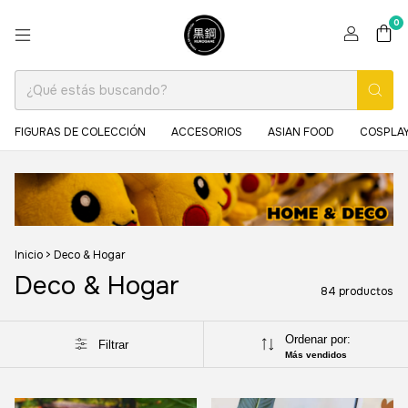
0
FIGURAS DE COLECCIÓN
ACCESORIOS
ASIAN FOOD
COSPLAY
Inicio
>
Deco & Hogar
Deco & Hogar
84 productos
Ordenar por:
Filtrar
Más vendidos