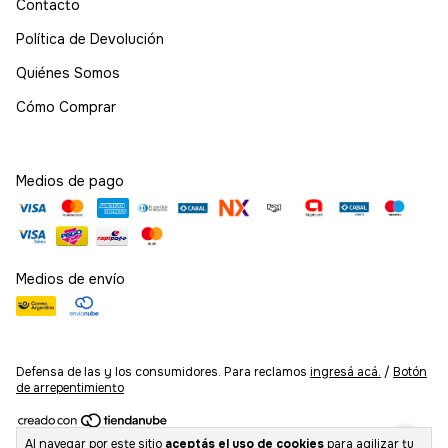
Contacto
Política de Devolución
Quiénes Somos
Cómo Comprar
Medios de pago
Medios de envío
Defensa de las y los consumidores. Para reclamos
ingresá acá.
/
Botón
de arrepentimiento
Al navegar por este sitio
aceptás el uso de cookies
para agilizar tu
Copyright Kurogane Fanstore - 2026. Todos los derechos reservados.