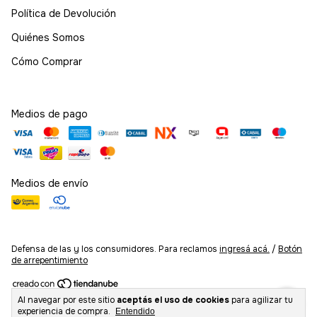
Política de Devolución
Quiénes Somos
Cómo Comprar
Medios de pago
Medios de envío
Defensa de las y los consumidores. Para reclamos
ingresá acá.
/
Botón
de arrepentimiento
Al navegar por este sitio
aceptás el uso de cookies
para agilizar tu
Copyright Kurogane Fanstore - 2026. Todos los derechos reservados.
experiencia de compra.
Entendido