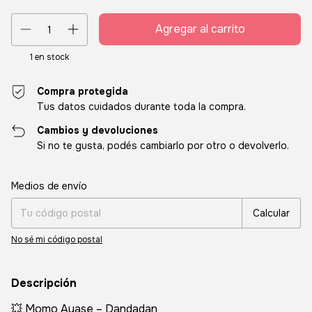
1
en stock
Compra protegida
Tus datos cuidados durante toda la compra.
Cambios y devoluciones
Si no te gusta, podés cambiarlo por otro o devolverlo.
Entregas para el CP:
Cambiar CP
Medios de envío
Calcular
No sé mi código postal
Descripción
💥 Momo Ayase – Dandadan