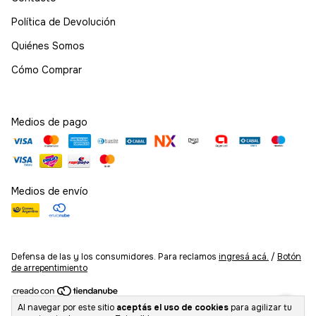
Política de Devolución
Quiénes Somos
Cómo Comprar
Medios de pago
Medios de envío
Defensa de las y los consumidores. Para reclamos
ingresá acá.
/
Botón
de arrepentimiento
Al navegar por este sitio
aceptás el uso de cookies
para agilizar tu
Copyright Kurogane Fanstore - 2026. Todos los derechos reservados.