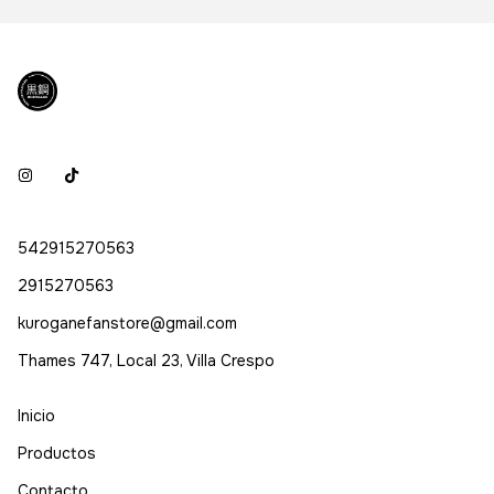
542915270563
2915270563
kuroganefanstore@gmail.com
Thames 747, Local 23, Villa Crespo
Inicio
Productos
Contacto