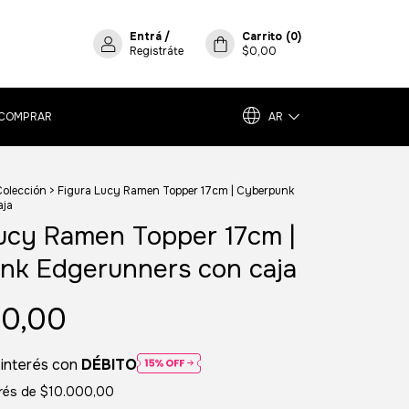
Entrá
/
Carrito
(
0
)
Registráte
$0,00
COMPRAR
AR
Colección
>
Figura Lucy Ramen Topper 17cm | Cyberpunk
aja
ucy Ramen Topper 17cm |
nk Edgerunners con caja
0,00
 interés con
DÉBITO
erés de
$10.000,00