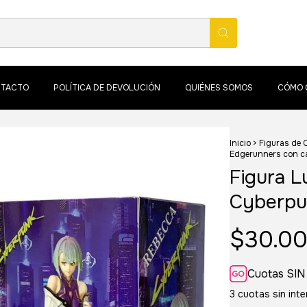
TACTO
POLÍTICA DE DEVOLUCIÓN
QUIÉNES SOMOS
CÓMO 
Inicio
>
Figuras de 
Edgerunners con c
Figura L
Cyberpu
$30.00
Cuotas SIN
3
cuotas sin int