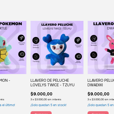
MON -
LLAVERO DE PELUCHE
LLAVERO PELU
LOVELYS TWICE - TZUYU
DWAEKKI
$9.000,00
$9.000,00
erés
3
x
$3.000,00
sin interés
3
x
$3.000,00
sin int
s el último!
¡Solo quedan
5
en stock!
¡Solo quedan
5
en