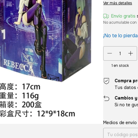
Ver más detalles
Envío gratis
No acumulable con 
¡No te lo pierda
1
en stock
Compra pr
Tus datos 
Cambios y
Si no te gu
Entregas para el CP
Medios de envío