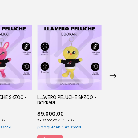
CHE SKZOO -
LLAVERO PELUCHE SKZOO -
PELUCHE SKZO
BOKKARI
CHAN
$9.000,00
$18.000,00
erés
3
x
$3.000,00
sin interés
3
x
$6.000,00
sin int
 stock!
¡Solo quedan
4
en stock!