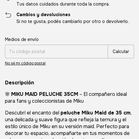
Tus datos cuidados durante toda la compra.
Cambios y devoluciones
Si no te gusta, podés cambiarlo por otro o devolverlo.
Entregas para el CP:
Cambiar CP
Medios de envío
Calcular
No sé mi código postal
Descripción
🌸
MIKU MAID PELUCHE 35CM
– El compañero ideal
para fans y coleccionistas de Miku
Descubrí el encanto del
peluche Miku Maid de 35 cm
,
una delicada y suave figura que refleja la ternura y el
estilo único de Miku en su versión maid. Perfecto para
decorar tu espacio, acompañarte en tus momentos de