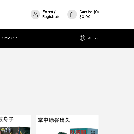
Entrá
/
Carrito
(
0
)
Registráte
$0,00
COMPRAR
AR