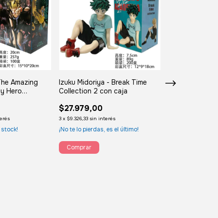
The Amazing
Izuku Midoriya - Break Time
Figura Lucy R
My Hero
Collection 2 con caja
17cm | Cyberp
 con caja
con caja
$27.979,00
$30.000,00
terés
3
x
$9.326,33
sin interés
3
x
$10.000,00
sin in
 stock!
¡No te lo pierdas, es el último!
¡No te lo pierdas, 