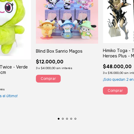
Himiko Toga - 
Blind Box Sanrio Magos
Heroes Plus - 
$12.000,00
Academia 17cm
$48.000,00
 Twice - Verde
3
x
$4.000,00
sin interés
3cm
3
x
$16.000,00
sin in
¡Solo quedan
2
en
erés
s el último!