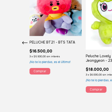
 PELUCHE 40CM
PELUCHE BT21 - BTS TATA
$16.500,00
Peluche Lovely
rés
3
x
$5.500,00
sin interés
Jeongyeon - 2
s el último!
¡No te lo pierdas, es el último!
$18.000,00
3
x
$6.000,00
sin int
¡No te lo pierdas, e