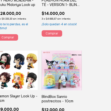
Y HERO ACADEMIA -
POKEMON HORA DEL
zuku Midoriya Look up
TÉ - VERSION 1- BLIND
BOX
28.000,00
$14.000,00
x
$9.333,33
sin interés
3
x
$4.666,67
sin interés
No te lo pierdas, es el
¡Solo quedan
4
en stock!
ltimo!
emon Slayer Look Up -
BlindBox Sanrio
cm
postrecitos - 10cm
9.000,00
$12.000,00