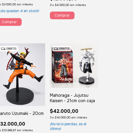
x
$3.000,00
sin interés
3
x
$4.000,00
sin interés
Solo quedan
4
en stock!
GRATIS
GRATIS
Mahoraga - Jujutsu
Kaisen - 21cm con caja
$42.000,00
aruto Uzumaki - 20cm
3
x
$14.000,00
sin interés
32.000,00
¡No te lo pierdas, es el
último!
x
$10.666,67
sin interés