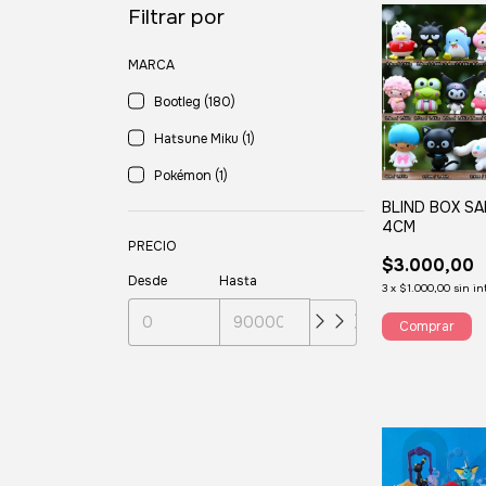
Filtrar por
MARCA
Bootleg (180)
Hatsune Miku (1)
Pokémon (1)
BLIND BOX SA
4CM
PRECIO
$3.000,00
Desde
Hasta
3
x
$1.000,00
sin in