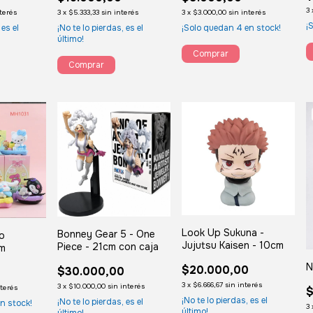
3
nterés
3
x
$5.333,33
sin interés
3
x
$3.000,00
sin interés
¡
 es el
¡No te lo pierdas, es el
¡Solo quedan
4
en stock!
último!
Look Up Sukuna -
Bonney Gear 5 - One
io
Jujutsu Kaisen - 10cm
Piece - 21cm con caja
cm
N
$20.000,00
$30.000,00
3
x
$6.666,67
sin interés
3
x
$10.000,00
sin interés
nterés
$
¡No te lo pierdas, es el
¡No te lo pierdas, es el
n stock!
3
último!
último!