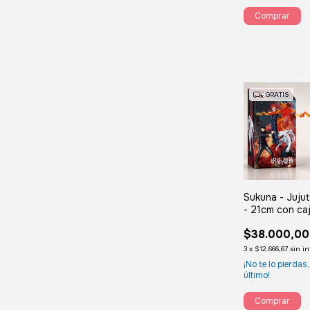
GRATIS
Sukuna - Juju
- 21cm con ca
$38.000,00
3
x
$12.666,67
sin i
¡No te lo pierdas,
último!