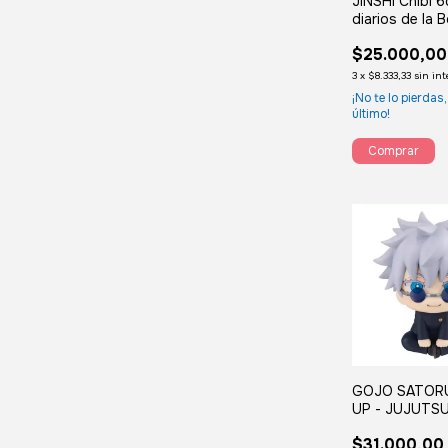
JINSHI Chibi 
diarios de la B
$25.000,00
3
x
$8.333,33
sin in
¡No te lo pierdas,
último!
GOJO SATOR
UP - JUJUTSU
$31.000,00