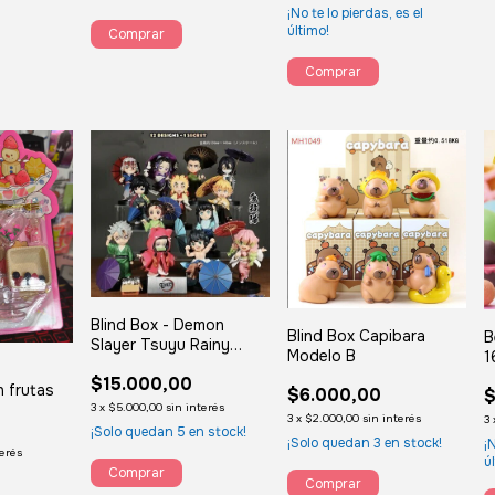
¡No te lo pierdas, es el
último!
Blind Box - Demon
Blind Box Capibara
B
Slayer Tsuyu Rainy
Modelo B
1
Season - Bootleg
-
$15.000,00
n frutas
$6.000,00
$
3
x
$5.000,00
sin interés
3
x
$2.000,00
sin interés
3
¡Solo quedan
5
en stock!
¡Solo quedan
3
en stock!
¡
terés
ú