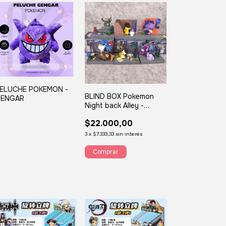
ELUCHE POKEMON -
BLIND BOX Pokemon
ENGAR
Night back Alley -
Bootleg
$22.000,00
3
x
$7.333,33
sin interés