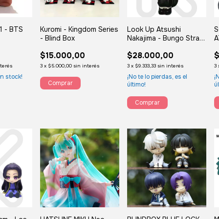
 - BTS
Kuromi - Kingdom Series
Look Up Atsushi
S
- Blind Box
Nakajima - Bungo Stray
A
Dogs | 10 cm
8
$15.000,00
$28.000,00
$
nterés
3
x
$5.000,00
sin interés
3
x
$9.333,33
sin interés
3
n stock!
¡No te lo pierdas, es el
¡
último!
ú