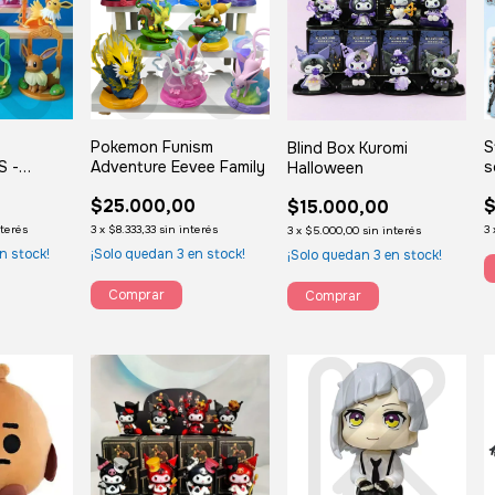
Pokemon Funism
S
Blind Box Kuromi
S -
Adventure Eevee Family
s
Halloween
I
$25.000,00
$
$15.000,00
nterés
3
x
$8.333,33
sin interés
3
3
x
$5.000,00
sin interés
n stock!
¡Solo quedan
3
en stock!
¡Solo quedan
3
en stock!