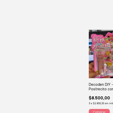
Decoden DIY 
Postrecito co
$8.500,00
3
x
$2.833,33
sin in