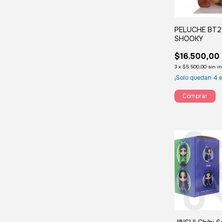
PELUCHE BT21
SHOOKY
$16.500,00
3
x
$5.500,00
sin i
¡Solo quedan
4
e