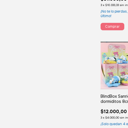
3
x
$10.333,33
sin i
¡No te lo pierdas,
último!
BlindBox Sanr
dormiditos 8
$12.000,00
3
x
$4.000,00
sin i
¡Solo quedan
4
e