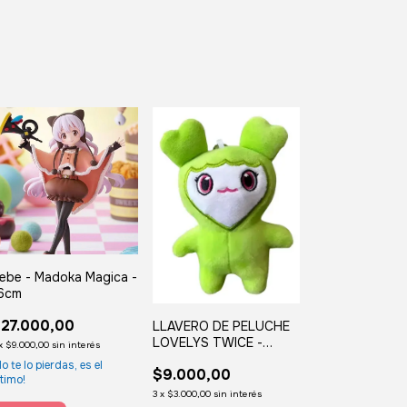
ebe - Madoka Magica -
6cm
27.000,00
LLAVERO DE PELUCHE
LOVELYS TWICE -
x
$9.000,00
sin interés
Jeongyeon - Verde
No te lo pierdas, es el
$9.000,00
ltimo!
3
x
$3.000,00
sin interés