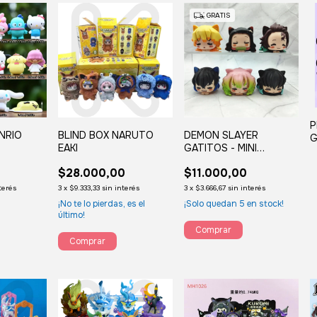
GRATIS
P
NRIO
BLIND BOX NARUTO
DEMON SLAYER
G
EAKI
GATITOS - MINI
FIGURAS - RANDOM
$28.000,00
$11.000,00
terés
3
x
$9.333,33
sin interés
3
x
$3.666,67
sin interés
¡No te lo pierdas, es el
¡Solo quedan
5
en stock!
último!