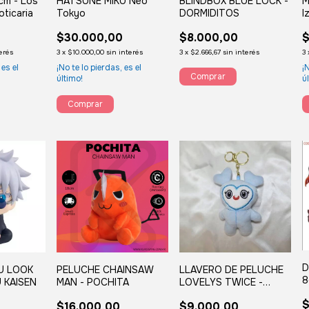
6cm - Los
HATSUNE MIKU Neo
BLINDBOX BLUE LOCK -
M
oticaria
Tokyo
DORMIDITOS
I
$30.000,00
$8.000,00
$
terés
3
x
$10.000,00
sin interés
3
x
$2.666,67
sin interés
3
 es el
¡No te lo pierdas, es el
¡
último!
ú
D
U LOOK
PELUCHE CHAINSAW
LLAVERO DE PELUCHE
8
 KAISEN
MAN - POCHITA
LOVELYS TWICE -
Nayeon celeste
$
$16.000,00
$9.000,00