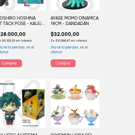
OSHIRO HOSHINA
AYASE MOMO DINAMICA
TTACK POSE - KAIJUU
18CM - DANDADAN
28.000,00
$32.000,00
x
$9.333,33
sin interés
3
x
$10.666,67
sin interés
No te lo pierdas, es el
¡No te lo pierdas, es el
ltimo!
último!