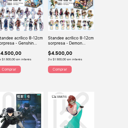
tandee acrílico 8-12cm
Standee acrílico 8-12cm
orpresa - Genshin
sorpresa - Demon
mpact
Slayer
4.500,00
$4.500,00
x
$1.500,00
sin interés
3
x
$1.500,00
sin interés
GRATIS