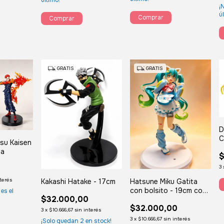
¡
ú
GRATIS
GRATIS
D
tsu Kaisen
ja
$
3
nterés
Kakashi Hatake - 17cm
Hatsune Miku Gatita
con bolsito - 19cm con
 es el
$32.000,00
caja
$32.000,00
3
x
$10.666,67
sin interés
3
x
$10.666,67
sin interés
¡Solo quedan
2
en stock!