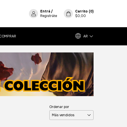
Entrá
/
Carrito
(
0
)
Registráte
$0,00
COMPRAR
AR
Ordenar por