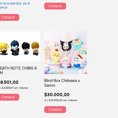
No te lo pierdas, es el
ltimo!
EATH NOTE CHIBIS 6
CM
Blind Box Chiikawa x
8.501,00
Sanrio
x
$2.833,67
sin interés
$30.000,00
3
x
$10.000,00
sin interés